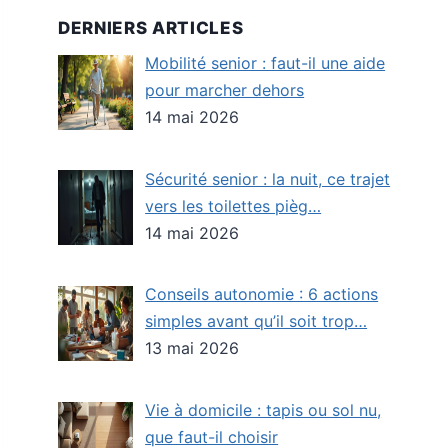
DERNIERS ARTICLES
Mobilité senior : faut-il une aide
pour marcher dehors
14 mai 2026
Sécurité senior : la nuit, ce trajet
vers les toilettes pièg…
14 mai 2026
Conseils autonomie : 6 actions
simples avant qu’il soit trop…
13 mai 2026
Vie à domicile : tapis ou sol nu,
que faut-il choisir