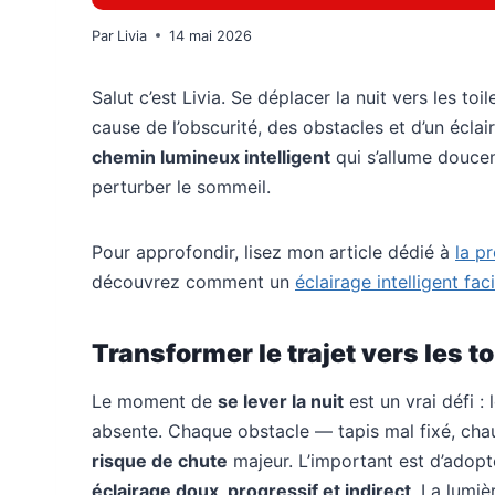
Par
Livia
14 mai 2026
Salut c’est Livia. Se déplacer la nuit vers les toi
cause de l’obscurité, des obstacles et d’un éclair
chemin lumineux intelligent
qui s’allume doucem
perturber le sommeil.
Pour approfondir, lisez mon article dédié à
la p
découvrez comment un
éclairage intelligent fa
Transformer le trajet vers les t
Le moment de
se lever la nuit
est un vrai défi : 
absente. Chaque obstacle — tapis mal fixé, cha
risque de chute
majeur. L’important est d’adop
éclairage doux, progressif et indirect
. La lumi