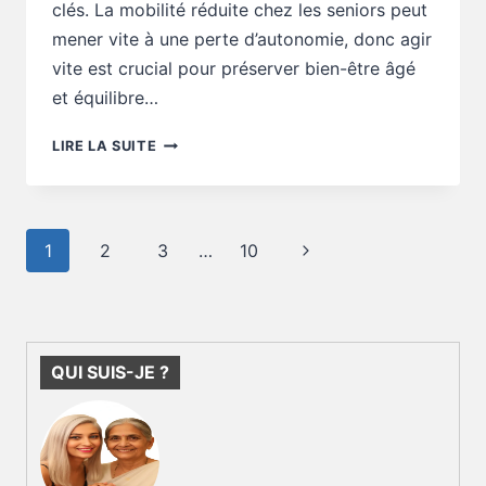
clés. La mobilité réduite chez les seniors peut
mener vite à une perte d’autonomie, donc agir
vite est crucial pour préserver bien-être âgé
et équilibre…
SANTÉ
LIRE LA SUITE
SENIOR
:
MOBILITÉ
SENIOR
Navigation
Page
1
2
3
…
10
EN
de
BAISSE,
suivante
page
QUE
CORRIGER
D’ABORD
QUI SUIS-JE ?