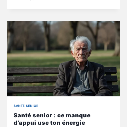
SENIOR
:
MONTER
L’ESCALIER
DEVIENT-
IL
UN
VRAI
SIGNAL
SANTÉ SENIOR
Santé senior : ce manque
d’appui use ton énergie