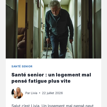
D’APPUI
USE
TON
ÉNERGIE
SANTÉ SENIOR
Santé senior : un logement mal
pensé fatigue plus vite
Par
Livia
22 juillet 2026
Salut c’est Livia. Un logement mal pensé peut