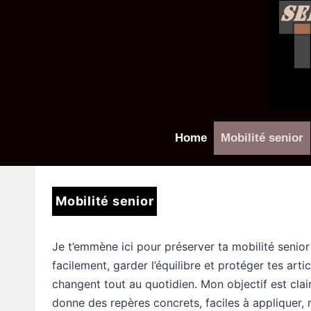
Aller
au
contenu
Home
Mobilité senior
Mobilité senior
Je t’emmène ici pour préserver ta mobilité senior
facilement, garder l’équilibre et protéger tes ar
changent tout au quotidien. Mon objectif est clai
donne des repères concrets, faciles à appliquer,