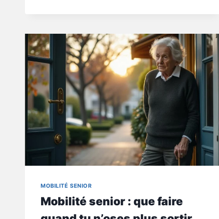
SENIOR
:
POURQUOI
TE
LEVER
DU
CANAPÉ
DEVIENT
PLUS
DANGEREUX
MOBILITÉ SENIOR
Mobilité senior : que faire
quand tu n’oses plus sortir