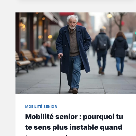
QUE
FAIRE
QUAND
TU
N’OSES
PLUS
SORTIR
SEUL
MOBILITÉ SENIOR
Mobilité senior : pourquoi tu
te sens plus instable quand