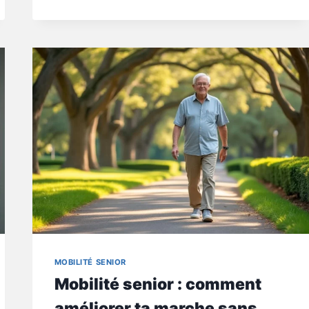
COMMENT
SÉCURISER
TES
DÉPLACEMENTS
SANS
TE
FATIGUER
MOBILITÉ SENIOR
Mobilité senior : comment
améliorer ta marche sans