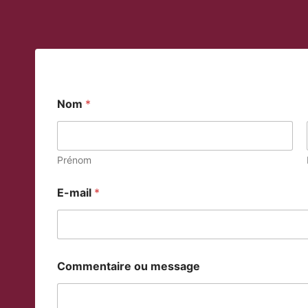
Nom
*
Prénom
E-mail
*
N
Commentaire ou message
o
m
m