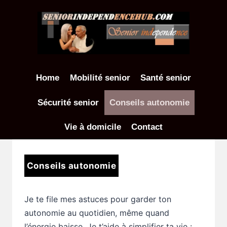
Aller
au
contenu
Home
Mobilité senior
Santé senior
Sécurité senior
Conseils autonomie
Vie à domicile
Contact
Conseils autonomie
Je te file mes astuces pour garder ton
autonomie au quotidien, même quand
l’énergie baisse. Je t’aide à simplifier ta vie :