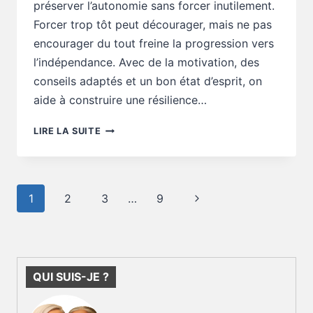
préserver l’autonomie sans forcer inutilement.
Forcer trop tôt peut décourager, mais ne pas
encourager du tout freine la progression vers
l’indépendance. Avec de la motivation, des
conseils adaptés et un bon état d’esprit, on
aide à construire une résilience…
CONSEILS
LIRE LA SUITE
AUTONOMIE
:
FAUT-
IL
Navigation
Page
1
2
3
…
9
FORCER
de
UN
suivante
page
PEU
OU
JAMAIS
QUI SUIS-JE ?