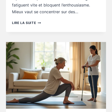
fatiguent vite et bloquent l’enthousiasme.
Mieux vaut se concentrer sur des…
CONSEILS
LIRE LA SUITE
AUTONOMIE
:
FAUT-
IL
UNE
ROUTINE
COURTE
OU
COMPLÈTE