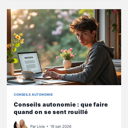
3
MÉTHODES
POUR
RESTER
MOBILE
SANS
FATIGUE
CONSEILS AUTONOMIE
Conseils autonomie : que faire
quand on se sent rouillé
Par
Livia
19 juin 2026