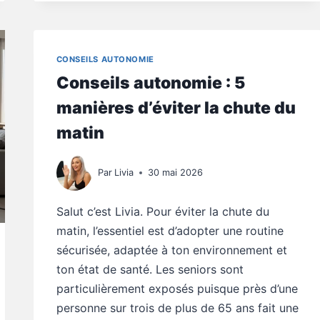
FAUT-
IL
ATTENDRE
LA
CONSEILS AUTONOMIE
PREMIÈRE
Conseils autonomie : 5
CHUTE
POUR
manières d’éviter la chute du
AGIR
matin
Par
Livia
30 mai 2026
Salut c’est Livia. Pour éviter la chute du
matin, l’essentiel est d’adopter une routine
sécurisée, adaptée à ton environnement et
ton état de santé. Les seniors sont
particulièrement exposés puisque près d’une
personne sur trois de plus de 65 ans fait une