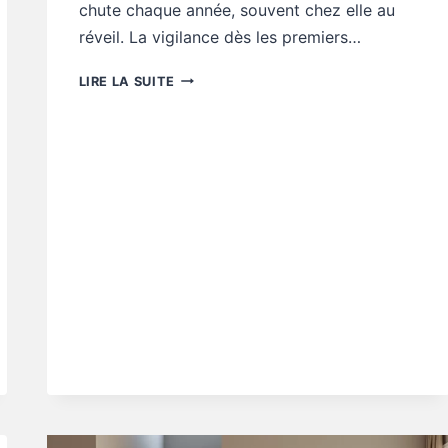
chute chaque année, souvent chez elle au
réveil. La vigilance dès les premiers…
CONSEILS
LIRE LA SUITE
AUTONOMIE
:
5
MANIÈRES
D’ÉVITER
LA
CHUTE
DU
MATIN