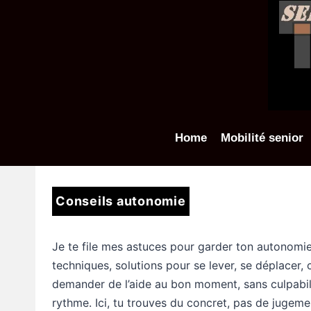
Aller
au
contenu
Home
Mobilité senior
Conseils autonomie
Je te file mes astuces pour garder ton autonomie a
techniques, solutions pour se lever, se déplacer, 
demander de l’aide au bon moment, sans culpabilise
rythme. Ici, tu trouves du concret, pas de jugeme