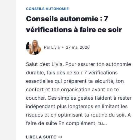
D’AMÉNAGEMENT
QU’ON
CONSEILS AUTONOMIE
VOIT
Conseils autonomie : 7
PARTOUT
vérifications à faire ce soir
Par
Livia
27 mai 2026
Salut c’est Livia. Pour assurer ton autonomie
durable, fais dès ce soir 7 vérifications
essentielles qui préparent ta sécurité, ton
confort et ton organisation avant de te
coucher. Ces simples gestes t’aident à rester
indépendant plus longtemps en limitant les
risques et en optimisant ta routine du soir. A
faire de suite En complément, tu…
CONSEILS
LIRE LA SUITE