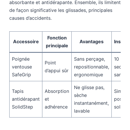
absorbante et antidérapante. Ensemble, ils limitent
de façon significative les glissades, principales
causes d’accidents.
Fonction
Accessoire
Avantages
Install
principale
Poignée
Sans perçage,
10
Point
ventouse
repositionnable,
second
d’appui sûr
SafeGrip
ergonomique
sans ou
Ne glisse pas,
Tapis
Absorption
Simple
sèche
antidérapant
et
pose a
instantanément,
SolidStep
adhérence
sol
lavable