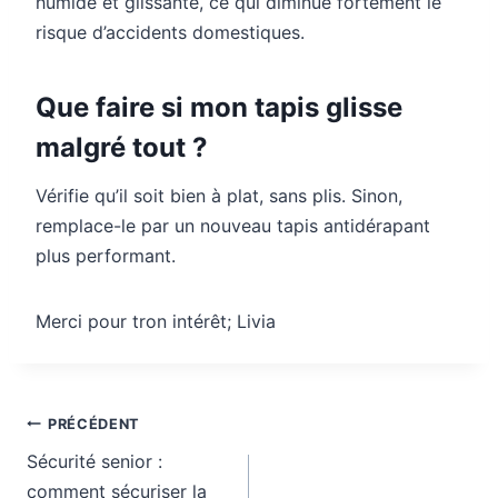
humide et glissante, ce qui diminue fortement le
risque d’accidents domestiques.
Que faire si mon tapis glisse
malgré tout ?
Vérifie qu’il soit bien à plat, sans plis. Sinon,
remplace-le par un nouveau tapis antidérapant
plus performant.
Merci pour tron intérêt; Livia
Navigation
PRÉCÉDENT
de
Sécurité senior :
l’article
comment sécuriser la