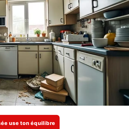
sée use ton équilibre