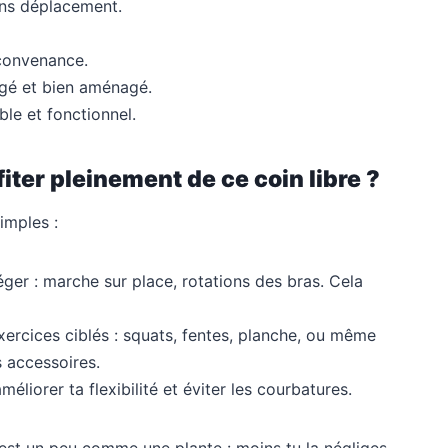
ns déplacement.
 convenance.
gé et bien aménagé.
le et fonctionnel.
iter pleinement de ce coin libre ?
imples :
r : marche sur place, rotations des bras. Cela
ercices ciblés : squats, fentes, planche, ou même
s accessoires.
liorer ta flexibilité et éviter les courbatures.
’est un peu comme une plante : moins tu la négliges,