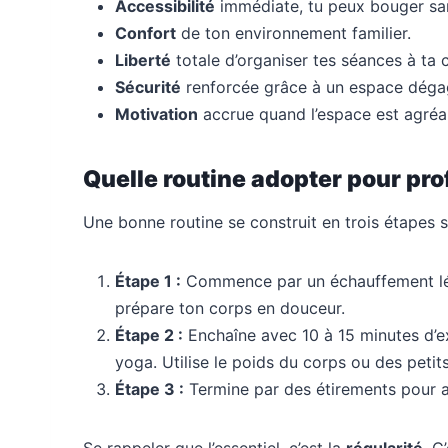
Accessibilité
immédiate, tu peux bouger sa
Confort
de ton environnement familier.
Liberté
totale d’organiser tes séances à ta
Sécurité
renforcée grâce à un espace déga
Motivation
accrue quand l’espace est agréab
Quelle routine adopter pour prof
Une bonne routine se construit en trois étapes s
Étape 1 :
Commence par un échauffement lége
prépare ton corps en douceur.
Étape 2 :
Enchaîne avec 10 à 15 minutes d’ex
yoga. Utilise le poids du corps ou des petit
Étape 3 :
Termine par des étirements pour amé
Se rappeler que l’essentiel, c’est la
régularité
. C