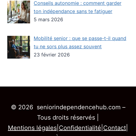
Conseils autonomie : comment garder
ton indépendance sans te fatiguer
5 mars 2026
Mobilité senior : que se passe-t-il quand
tu ne sors plus assez souvent
23 février 2026
© 2026 seniorindependencehub.com –
Tous droits réservés |
Mentions légales
|
Confidentialité
|
Contact
|