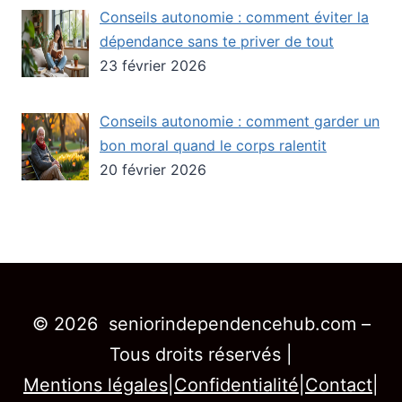
Conseils autonomie : comment éviter la
dépendance sans te priver de tout
23 février 2026
Conseils autonomie : comment garder un
bon moral quand le corps ralentit
20 février 2026
© 2026 seniorindependencehub.com –
Tous droits réservés |
Mentions légales
|
Confidentialité
|
Contact
|