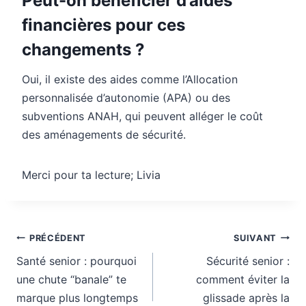
Peut-on bénéficier d’aides
financières pour ces
changements ?
Oui, il existe des aides comme l’Allocation
personnalisée d’autonomie (APA) ou des
subventions ANAH, qui peuvent alléger le coût
des aménagements de sécurité.
Merci pour ta lecture; Livia
Navigation
PRÉCÉDENT
SUIVANT
de
Santé senior : pourquoi
Sécurité senior :
l’article
une chute “banale” te
comment éviter la
marque plus longtemps
glissade après la