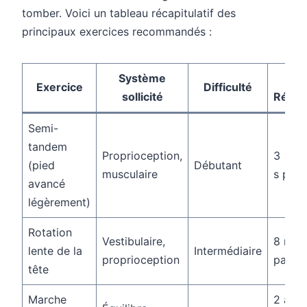
tomber. Voici un tableau récapitulatif des
principaux exercices recommandés :
Système
Dur
Exercice
Difficulté
sollicité
Répét
Semi-
tandem
Proprioception,
3 × 2
(pied
Débutant
musculaire
s par 
avancé
légèrement)
Rotation
Vestibulaire,
8 rota
lente de la
Intermédiaire
proprioception
par cô
tête
Marche
2 aller