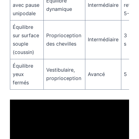
Équilibre
avec pause
Intermédiaire
retour
dynamique
unipodale
5-8 m
Équilibre
sur surface
Proprioception
3 × 2
Intermédiaire
souple
des chevilles
s
(coussin)
Équilibre
Vestibulaire,
yeux
Avancé
5 × 10
proprioception
fermés