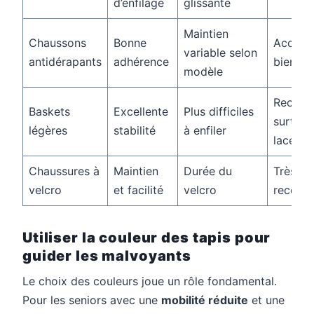
d’enfilage
glissante
Maintien
Chaussons
Bonne
Accepta
variable selon
antidérapants
adhérence
bien aj
modèle
Recomm
Baskets
Excellente
Plus difficiles
surtout
légères
stabilité
à enfiler
lacets 
Chaussures à
Maintien
Durée du
Très
velcro
et facilité
velcro
recomm
Utiliser la couleur des tapis pour
guider les malvoyants
Le choix des couleurs joue un rôle fondamental.
Pour les seniors avec une
mobilité réduite
et une