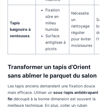
Fixation
Nécessite
sûre en
un
Salle 
Tapis
milieu
nettoyage
bains,
baignoire à
humide
régulier
douch
ventouses
Surface
pour éviter
l’itali
antiglisse à
moisissures
picots
Transformer un tapis d’Orient
sans abîmer le parquet du salon
Les tapis anciens demandent une fixation douce
mais efficace. Utiliser un
sous-tapis antidérapant
fin
découpé à la bonne dimension est souvent la
meilleure technique. En plus, coller un ruban