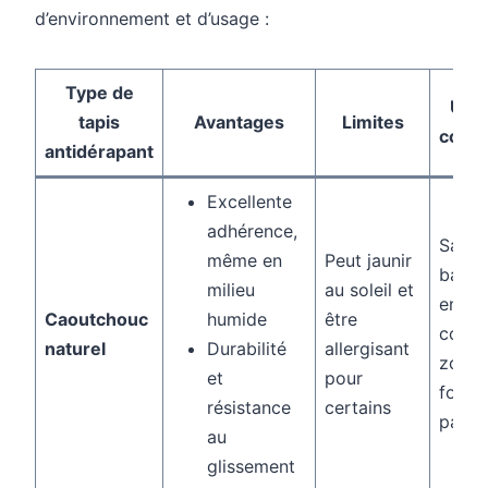
d’environnement et d’usage :
Type de
Usa
tapis
Avantages
Limites
conse
antidérapant
Excellente
adhérence,
Salle 
même en
Peut jaunir
bain,
milieu
au soleil et
entrée
Caoutchouc
humide
être
couloi
naturel
Durabilité
allergisant
zones
et
pour
fort
résistance
certains
passa
au
glissement