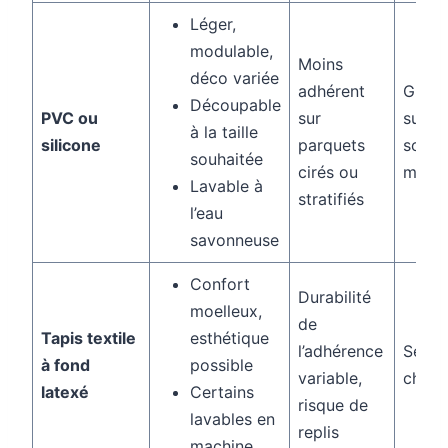
Léger,
modulable,
Moins
déco variée
adhérent
Grand
Découpable
PVC ou
sur
surfa
à la taille
silicone
parquets
sous
souhaitée
cirés ou
meubl
Lavable à
stratifiés
l’eau
savonneuse
Confort
Durabilité
moelleux,
de
Tapis textile
esthétique
l’adhérence
Séjour
à fond
possible
variable,
cham
latexé
Certains
risque de
lavables en
replis
machine