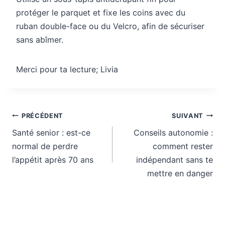
protéger le parquet et fixe les coins avec du
ruban double-face ou du Velcro, afin de sécuriser
sans abîmer.
Merci pour ta lecture; Livia
Navigation
PRÉCÉDENT
SUIVANT
de
Santé senior : est-ce
Conseils autonomie :
l’article
normal de perdre
comment rester
l’appétit après 70 ans
indépendant sans te
mettre en danger