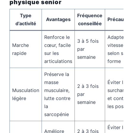
physique senior
Type
Fréquence
Avantages
Précaution
d’activité
conseillée
Renforce le
Adapter la
3 à 5 fois
Marche
cœur, facile
vitesse
par
rapide
sur les
selon sa
semaine
articulations
forme
Préserve la
masse
Éviter la
2 à 3 fois
Musculation
musculaire,
surcharge
par
légère
lutte contre
et contrôle
semaine
la
les posture
sarcopénie
Éviter les
Améliore
2 à 3 fois